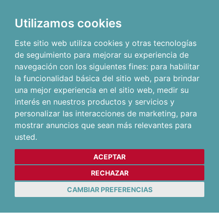
Utilizamos cookies
Este sitio web utiliza cookies y otras tecnologías
de seguimiento para mejorar su experiencia de
navegación con los siguientes fines:
para habilitar
la funcionalidad básica del sitio web
,
para brindar
una mejor experiencia en el sitio web
,
medir su
interés en nuestros productos y servicios y
personalizar las interacciones de marketing
,
para
mostrar anuncios que sean más relevantes para
usted
.
ACEPTAR
RECHAZAR
CAMBIAR PREFERENCIAS