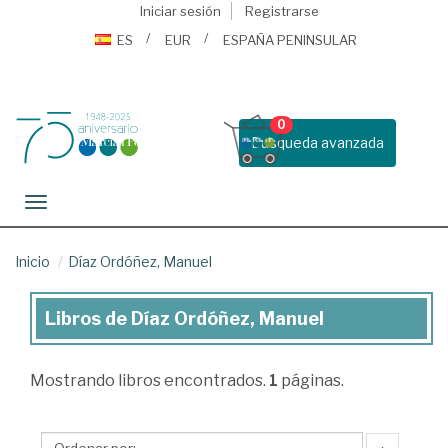
Iniciar sesión
Registrarse
ES
EUR
ESPAÑA PENINSULAR
0
Busqueda avanzada
Toggle navigation
Inicio
Díaz Ordóñez, Manuel
Libros de Díaz Ordóñez, Manuel
Libros
de
Mostrando
libros encontrados.
1
páginas.
Díaz
Ordóñez,