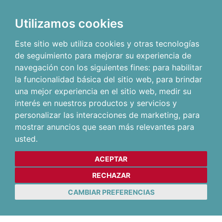
Utilizamos cookies
Este sitio web utiliza cookies y otras tecnologías
de seguimiento para mejorar su experiencia de
navegación con los siguientes fines:
para habilitar
la funcionalidad básica del sitio web
,
para brindar
una mejor experiencia en el sitio web
,
medir su
interés en nuestros productos y servicios y
personalizar las interacciones de marketing
,
para
mostrar anuncios que sean más relevantes para
usted
.
ACEPTAR
RECHAZAR
CAMBIAR PREFERENCIAS