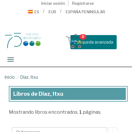
Iniciar sesión
Registrarse
ES
EUR
ESPAÑA PENINSULAR
0
Busqueda avanzada
Toggle navigation
Inicio
Díaz, Itxu
Libros de Díaz, Itxu
Libros
de
Mostrando
libros encontrados.
1
páginas.
Díaz,
Itxu