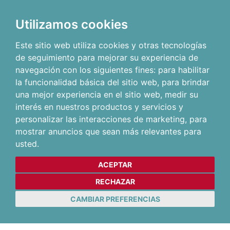
Utilizamos cookies
Este sitio web utiliza cookies y otras tecnologías
de seguimiento para mejorar su experiencia de
navegación con los siguientes fines:
para habilitar
la funcionalidad básica del sitio web
,
para brindar
una mejor experiencia en el sitio web
,
medir su
interés en nuestros productos y servicios y
personalizar las interacciones de marketing
,
para
mostrar anuncios que sean más relevantes para
usted
.
ACEPTAR
RECHAZAR
CAMBIAR PREFERENCIAS