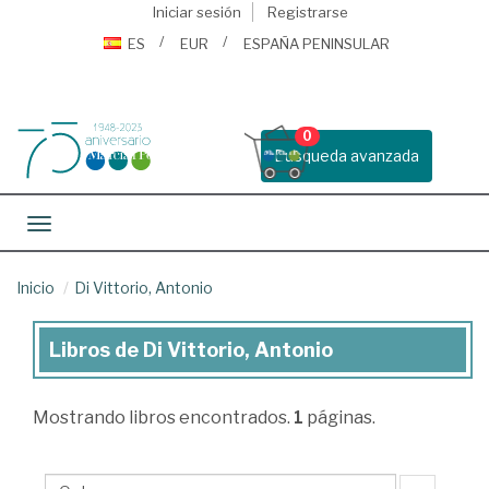
Iniciar sesión
Registrarse
ES
EUR
ESPAÑA PENINSULAR
0
Busqueda avanzada
Toggle navigation
Inicio
Di Vittorio, Antonio
Libros de Di Vittorio, Antonio
Libros
de
Mostrando
libros encontrados.
1
páginas.
Di
Vittorio,