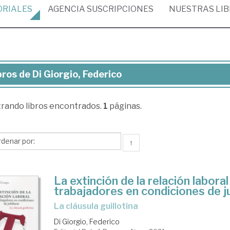
ORIALES
AGENCIA
SUSCRIPCIONES
NUESTRAS
LI
bros de Di Giorgio, Federico
ros
trando
libros encontrados.
1
páginas.
rgio,
erico
↑
La extinción de la relación laboral
trabajadores en condiciones de j
la cláusula guillotina
Di Giorgio, Federico