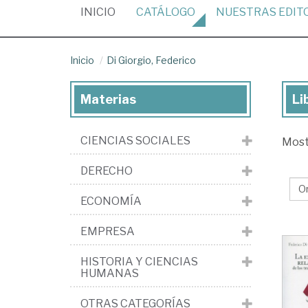
(CURRENT)
INICIO
CATÁLOGO
NUESTRAS
EDIT
Inicio
Di Giorgio, Federico
Materias
Li
Lib
de
CIENCIAS SOCIALES
Mos
Di
Gio
DERECHO
Fed
ECONOMÍA
EMPRESA
HISTORIA Y CIENCIAS
HUMANAS
OTRAS CATEGORÍAS