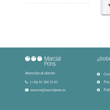
¿DUD
Atención al cliente
Com
Pre
(+34) 91 304 33 03
Polí
atencion@marcialpons.es