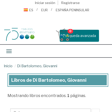
Iniciar sesión
Registrarse
ES
EUR
ESPAÑA PENINSULAR
0
Busqueda avanzada
Toggle navigation
Inicio
Di Bartolomeo, Giovanni
Libros de Di Bartolomeo, Giovanni
Libros
de
Mostrando
libros encontrados.
1
páginas.
Di
Bartolomeo,