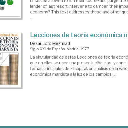
crises be allowed to run their course and purge the
lender of last resort intervene to dampen their impa
economy? This text addresses these and other que
...
Lecciones de teoría económica m
Desai, Lord Meghnad
Siglo XXI de España. Madrid, 1977
La singularidad de estas Lecciones de teoría econ
que en ellas se unen una presentación clara y conci
temas principales de El capital, un análisis de la valid
económica marxista a la luz de los cambios ...