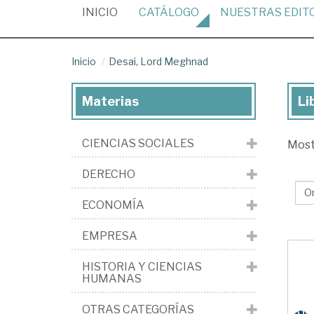
(CURRENT)
INICIO
CATÁLOGO
NUESTRAS
EDIT
Inicio
Desai, Lord Meghnad
Materias
Li
Lib
de
CIENCIAS SOCIALES
Mos
Des
Lo
DERECHO
Me
ECONOMÍA
EMPRESA
HISTORIA Y CIENCIAS
HUMANAS
OTRAS CATEGORÍAS