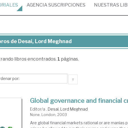
ORIALES
AGENCIA
SUSCRIPCIONES
NUESTRAS
LI
bros de Desai, Lord Meghnad
ros
trando
libros encontrados.
1
páginas.
ai,
rd
ghnad
↑
Global governance and financial c
Editor/a .
Desai, Lord Meghnad
None. London, 2003
Are global financial markets rational or are manias 