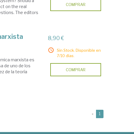
 system? Should a
COMPRAR
ct on the real
stions. The editors
arxista
8,90 €
Sin Stock. Disponible en
7/10 días.
ómica marxista es
sa de uno de los
COMPRAR
ez de la teoría
(current)
«
1