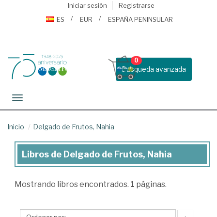
Iniciar sesión
Registrarse
ES
EUR
ESPAÑA PENINSULAR
0
Busqueda avanzada
Toggle navigation
Inicio
Delgado de Frutos, Nahia
Libros de Delgado de Frutos, Nahia
Libros
de
Mostrando
libros encontrados.
1
páginas.
Delgado
de