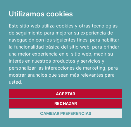
Utilizamos cookies
Este sitio web utiliza cookies y otras tecnologías
de seguimiento para mejorar su experiencia de
navegación con los siguientes fines:
para habilitar
la funcionalidad básica del sitio web
,
para brindar
una mejor experiencia en el sitio web
,
medir su
interés en nuestros productos y servicios y
personalizar las interacciones de marketing
,
para
mostrar anuncios que sean más relevantes para
usted
.
ACEPTAR
RECHAZAR
CAMBIAR PREFERENCIAS