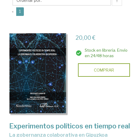
Frutos,
↑
Nahia
(current)
«
1
20,00 €
Stock en librería. Envío
en 24/48 horas
COMPRAR
Experimentos políticos en tiempo real
la gobernanza colaborativa en Gipuzkoa