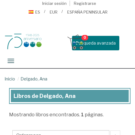
Iniciar sesión
Registrarse
ES
EUR
ESPAÑA PENINSULAR
0
Busqueda avanzada
Toggle navigation
Inicio
Delgado, Ana
Libros de Delgado, Ana
Libros
de
Mostrando
libros encontrados.
1
páginas.
Delgado,
Ana