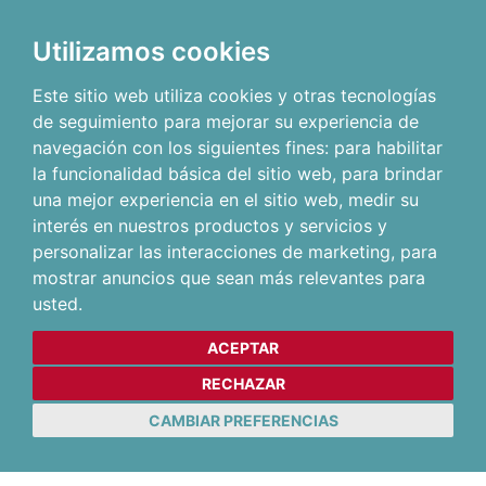
Utilizamos cookies
Este sitio web utiliza cookies y otras tecnologías
de seguimiento para mejorar su experiencia de
navegación con los siguientes fines:
para habilitar
la funcionalidad básica del sitio web
,
para brindar
una mejor experiencia en el sitio web
,
medir su
interés en nuestros productos y servicios y
personalizar las interacciones de marketing
,
para
mostrar anuncios que sean más relevantes para
usted
.
ACEPTAR
RECHAZAR
CAMBIAR PREFERENCIAS