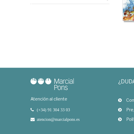
¿DUD
Atención al cliente
Com
Pre
(+34) 91 304 33 03
Polí
atencion@marcialpons.es