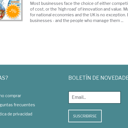
Most businesses face the choice of either competin
of cost, or the 'high road' of innovation and value.
for national economies and the UK is no exception.
businesses - and the people who manage them ...
AS?
BOLETÍN DE NOVEDAD
o comprar
guntas frecuentes
tica de privacidad
SUSCRIBIRSE