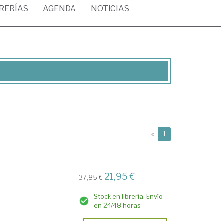
BRERÍAS
AGENDA
NOTICIAS
(current)
«
1
21,95 €
37,85 €
Stock en librería. Envío
en 24/48 horas