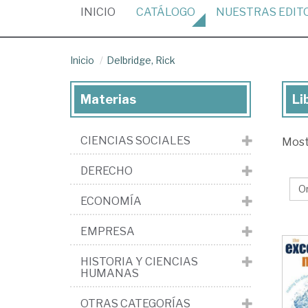
(CURRENT)
INICIO
CATÁLOGO
NUESTRAS
EDIT
Inicio
Delbridge, Rick
Materias
Li
Lib
de
CIENCIAS SOCIALES
Mos
Del
Ri
DERECHO
ECONOMÍA
EMPRESA
HISTORIA Y CIENCIAS
HUMANAS
OTRAS CATEGORÍAS