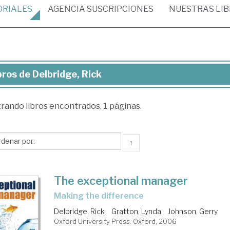
ORIALES
AGENCIA
SUSCRIPCIONES
NUESTRAS
LI
bros de Delbridge, Rick
ros
trando
libros encontrados.
1
páginas.
bridge,
ck
↑
The exceptional manager
making the difference
Delbridge, Rick
Gratton, Lynda
Johnson, Gerry
Oxford University Press. Oxford, 2006