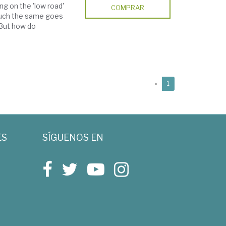
g on the 'low road'
COMPRAR
 Much the same goes
 But how do
(current)
«
1
ES
SÍGUENOS EN