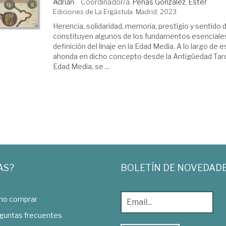
Adrián
Coordinador/a.
Penas González, Ester
Ediciones de La Ergástula. Madrid, 2023
Herencia, solidaridad, memoria, prestigio y sentido
constituyen algunos de los fundamentos esenciales
definición del linaje en la Edad Media. A lo largo de 
ahonda en dicho concepto desde la Antigüedad Tardí
Edad Media, se ...
AS?
BOLETÍN DE NOVEDAD
o comprar
guntas frecuentes