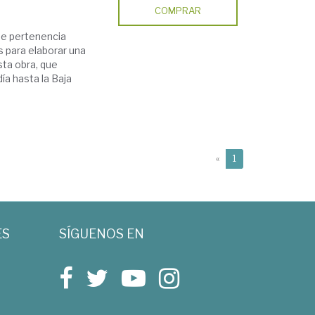
COMPRAR
 de pertenencia
 para elaborar una
esta obra, que
a hasta la Baja
(current)
«
1
ES
SÍGUENOS EN