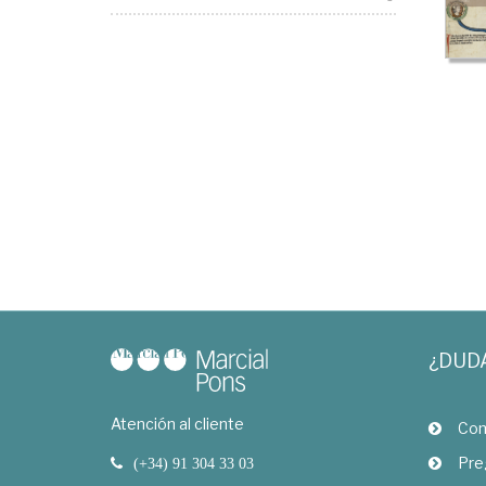
¿DUD
Atención al cliente
Com
Pre
(+34) 91 304 33 03