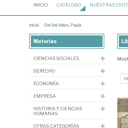
(CURRENT)
INICIO
CATÁLOGO
NUESTRAS
EDIT
Inicio
Del Val Vales, Paula
Materias
Li
Lib
de
CIENCIAS SOCIALES
Mos
De
Val
DERECHO
Val
ECONOMÍA
Pa
EMPRESA
HISTORIA Y CIENCIAS
HUMANAS
OTRAS CATEGORÍAS