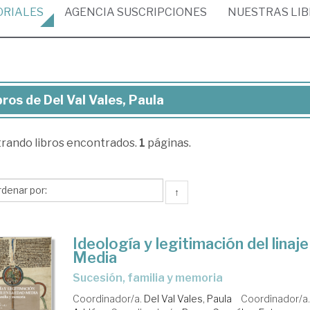
ORIALES
AGENCIA
SUSCRIPCIONES
NUESTRAS
LI
bros de Del Val Vales, Paula
ros
trando
libros encontrados.
1
páginas.
l
es,
↑
ula
Ideología y legitimación del linaje
Media
sucesión, familia y memoria
Coordinador/a.
Del Val Vales, Paula
Coordinador/a