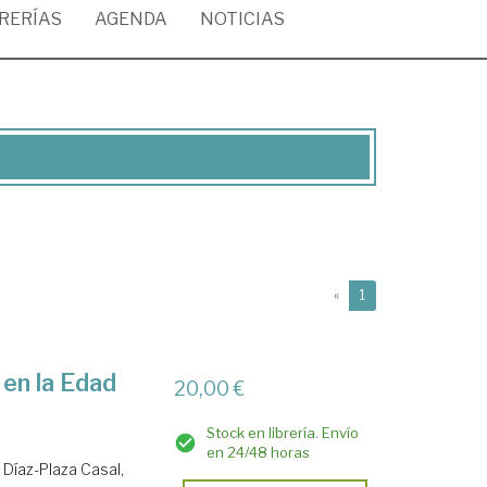
BRERÍAS
AGENDA
NOTICIAS
(current)
«
1
 en la Edad
20,00 €
Stock en librería. Envío
en 24/48 horas
.
Díaz-Plaza Casal,