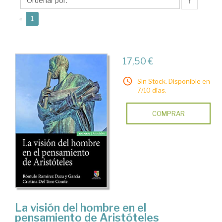
Comte,
↑
Cristina
(current)
«
1
17,50 €
Sin Stock. Disponible en
7/10 días.
COMPRAR
La visión del hombre en el
pensamiento de Aristóteles