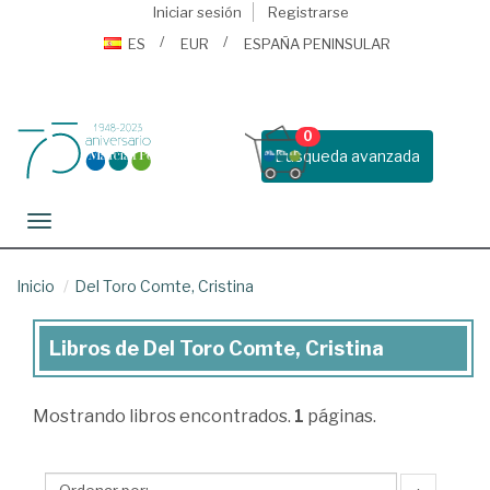
Iniciar sesión
Registrarse
ES
EUR
ESPAÑA PENINSULAR
0
Busqueda avanzada
Toggle navigation
Inicio
Del Toro Comte, Cristina
Libros de Del Toro Comte, Cristina
Libros
de
Mostrando
libros encontrados.
1
páginas.
Del
Toro