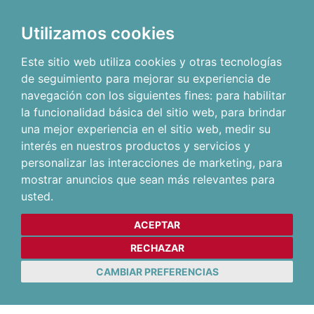
Utilizamos cookies
Este sitio web utiliza cookies y otras tecnologías
de seguimiento para mejorar su experiencia de
navegación con los siguientes fines:
para habilitar
la funcionalidad básica del sitio web
,
para brindar
una mejor experiencia en el sitio web
,
medir su
interés en nuestros productos y servicios y
personalizar las interacciones de marketing
,
para
mostrar anuncios que sean más relevantes para
usted
.
ACEPTAR
RECHAZAR
CAMBIAR PREFERENCIAS