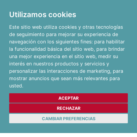
Utilizamos cookies
Este sitio web utiliza cookies y otras tecnologías
de seguimiento para mejorar su experiencia de
navegación con los siguientes fines:
para habilitar
la funcionalidad básica del sitio web
,
para brindar
una mejor experiencia en el sitio web
,
medir su
interés en nuestros productos y servicios y
personalizar las interacciones de marketing
,
para
mostrar anuncios que sean más relevantes para
usted
.
ACEPTAR
RECHAZAR
CAMBIAR PREFERENCIAS