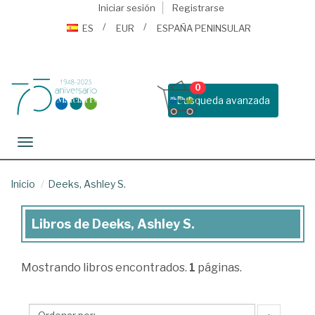
Iniciar sesión
Registrarse
ES
EUR
ESPAÑA PENINSULAR
0
Busqueda avanzada
Toggle navigation
Inicio
Deeks, Ashley S.
Libros de Deeks, Ashley S.
Libros
de
Mostrando
libros encontrados.
1
páginas.
Deeks,
Ashley