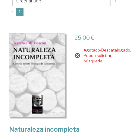
W.
↑
(current)
«
1
25,00 €
Agotado/Descatalogado.
Puede solicitar
búsqueda.
Naturaleza incompleta