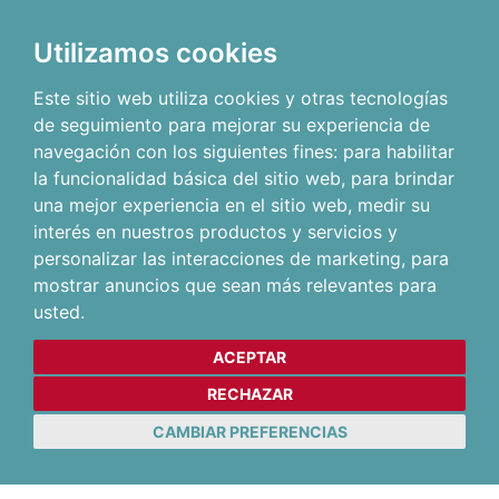
Utilizamos cookies
Este sitio web utiliza cookies y otras tecnologías
de seguimiento para mejorar su experiencia de
navegación con los siguientes fines:
para habilitar
la funcionalidad básica del sitio web
,
para brindar
una mejor experiencia en el sitio web
,
medir su
interés en nuestros productos y servicios y
personalizar las interacciones de marketing
,
para
mostrar anuncios que sean más relevantes para
usted
.
ACEPTAR
RECHAZAR
CAMBIAR PREFERENCIAS