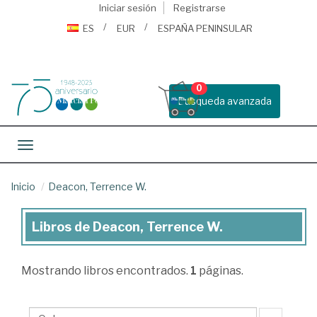
Iniciar sesión
Registrarse
ES
EUR
ESPAÑA PENINSULAR
0
Busqueda avanzada
Toggle navigation
Inicio
Deacon, Terrence W.
Libros de Deacon, Terrence W.
Libros
de
Mostrando
libros encontrados.
1
páginas.
Deacon,
Terrence