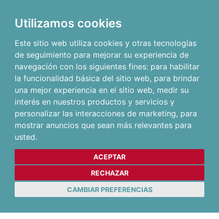
Utilizamos cookies
Este sitio web utiliza cookies y otras tecnologías
de seguimiento para mejorar su experiencia de
navegación con los siguientes fines:
para habilitar
la funcionalidad básica del sitio web
,
para brindar
una mejor experiencia en el sitio web
,
medir su
interés en nuestros productos y servicios y
personalizar las interacciones de marketing
,
para
mostrar anuncios que sean más relevantes para
usted
.
ACEPTAR
RECHAZAR
CAMBIAR PREFERENCIAS