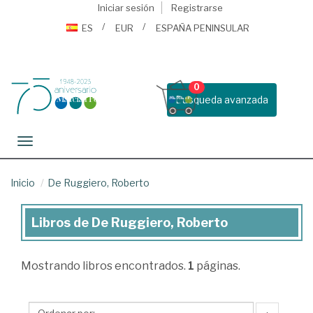
Iniciar sesión
Registrarse
ES
EUR
ESPAÑA PENINSULAR
0
Busqueda avanzada
Toggle navigation
Inicio
De Ruggiero, Roberto
Libros de De Ruggiero, Roberto
Libros
de
Mostrando
libros encontrados.
1
páginas.
De
Ruggiero,