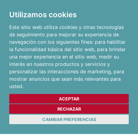
Utilizamos cookies
Este sitio web utiliza cookies y otras tecnologías
de seguimiento para mejorar su experiencia de
navegación con los siguientes fines:
para habilitar
la funcionalidad básica del sitio web
,
para brindar
una mejor experiencia en el sitio web
,
medir su
interés en nuestros productos y servicios y
personalizar las interacciones de marketing
,
para
mostrar anuncios que sean más relevantes para
usted
.
ACEPTAR
RECHAZAR
CAMBIAR PREFERENCIAS