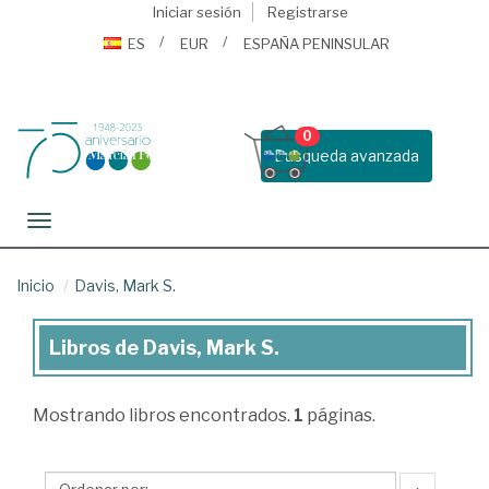
Iniciar sesión
Registrarse
ES
EUR
ESPAÑA PENINSULAR
0
Busqueda avanzada
Toggle navigation
Inicio
Davis, Mark S.
Libros de Davis, Mark S.
Libros
de
Mostrando
libros encontrados.
1
páginas.
Davis,
Mark