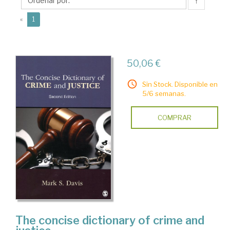
S.
↑
(current)
«
1
50,06 €
Sin Stock. Disponible en
5/6 semanas.
COMPRAR
The concise dictionary of crime and