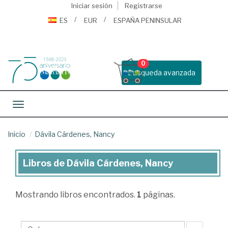
Iniciar sesión
Registrarse
ES
EUR
ESPAÑA PENINSULAR
0
Busqueda avanzada
Toggle navigation
Inicio
Dávila Cárdenes, Nancy
Libros de Dávila Cárdenes, Nancy
Libros
de
Mostrando
libros encontrados.
1
páginas.
Dávila
Cárdenes,