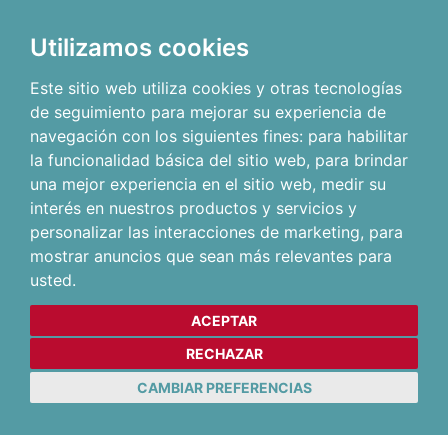
Utilizamos cookies
Este sitio web utiliza cookies y otras tecnologías
de seguimiento para mejorar su experiencia de
navegación con los siguientes fines:
para habilitar
la funcionalidad básica del sitio web
,
para brindar
una mejor experiencia en el sitio web
,
medir su
interés en nuestros productos y servicios y
personalizar las interacciones de marketing
,
para
mostrar anuncios que sean más relevantes para
usted
.
ACEPTAR
RECHAZAR
CAMBIAR PREFERENCIAS