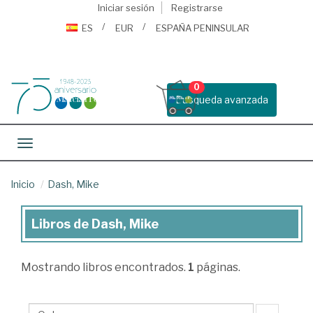
Iniciar sesión
Registrarse
ES
EUR
ESPAÑA PENINSULAR
0
Busqueda avanzada
Toggle navigation
Inicio
Dash, Mike
Libros de Dash, Mike
Libros
de
Mostrando
libros encontrados.
1
páginas.
Dash,
Mike