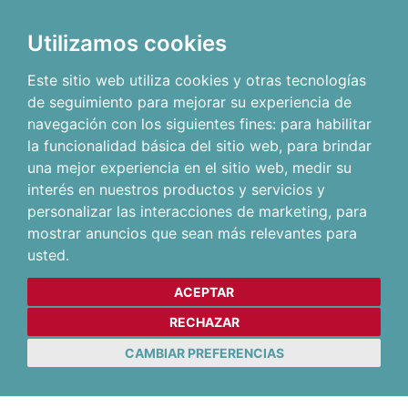
Utilizamos cookies
Este sitio web utiliza cookies y otras tecnologías
de seguimiento para mejorar su experiencia de
navegación con los siguientes fines:
para habilitar
la funcionalidad básica del sitio web
,
para brindar
una mejor experiencia en el sitio web
,
medir su
interés en nuestros productos y servicios y
personalizar las interacciones de marketing
,
para
mostrar anuncios que sean más relevantes para
usted
.
ACEPTAR
RECHAZAR
CAMBIAR PREFERENCIAS