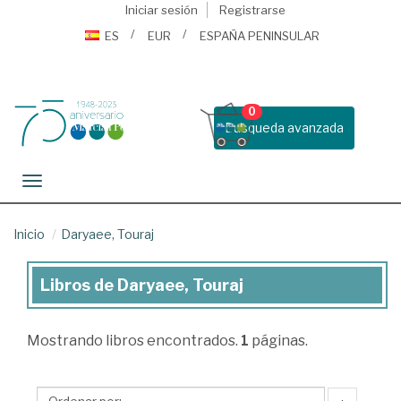
Iniciar sesión
Registrarse
ES
EUR
ESPAÑA PENINSULAR
0
Busqueda avanzada
Toggle navigation
Inicio
Daryaee, Touraj
Libros de Daryaee, Touraj
Libros
de
Mostrando
libros encontrados.
1
páginas.
Daryaee,
Touraj