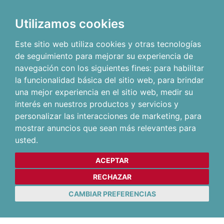
Utilizamos cookies
Este sitio web utiliza cookies y otras tecnologías
de seguimiento para mejorar su experiencia de
navegación con los siguientes fines:
para habilitar
la funcionalidad básica del sitio web
,
para brindar
una mejor experiencia en el sitio web
,
medir su
interés en nuestros productos y servicios y
personalizar las interacciones de marketing
,
para
mostrar anuncios que sean más relevantes para
usted
.
ACEPTAR
RECHAZAR
CAMBIAR PREFERENCIAS