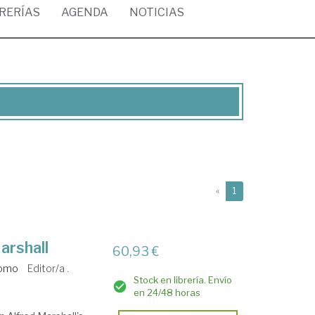
BRERÍAS
AGENDA
NOTICIAS
(current)
«
1
arshall
60,93 €
como
Editor/a .
Stock en librería. Envío
en 24/48 horas