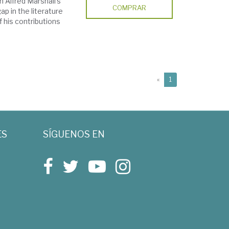
n Alfred Marshall's
COMPRAR
ap in the literature
 his contributions
(current)
«
1
ES
SÍGUENOS EN