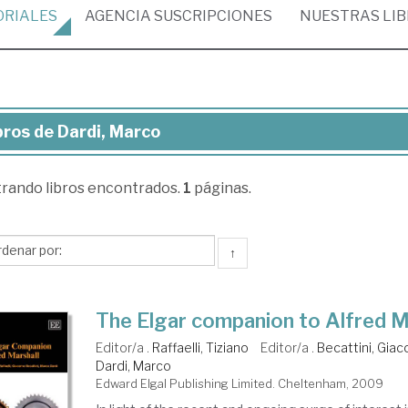
ORIALES
AGENCIA
SUSCRIPCIONES
NUESTRAS
LI
bros de Dardi, Marco
ros
trando
libros encontrados.
1
páginas.
di,
rco
↑
The Elgar companion to Alfred M
Editor/a .
Raffaelli, Tiziano
Editor/a .
Becattini, Gia
Dardi, Marco
Edward Elgal Publishing Limited. Cheltenham, 2009