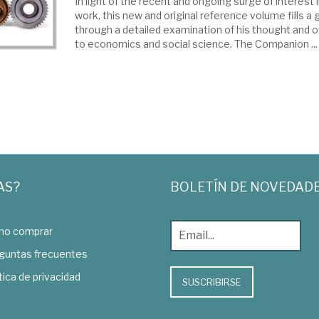
In light of the recent and ongoing surge of interest i
work, this new and original reference volume fills a g
through a detailed examination of his thought and of
to economics and social science. The Companion ...
AS?
BOLETÍN DE NOVEDAD
o comprar
guntas frecuentes
tica de privacidad
SUSCRIBIRSE