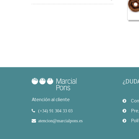
¿DUD
Atención al cliente
Com
Pre
(+34) 91 304 33 03
Polí
atencion@marcialpons.es