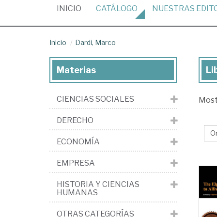
(CURRENT)
INICIO
CATÁLOGO
NUESTRAS
EDIT
Inicio
Dardi, Marco
Materias
Li
Lib
de
CIENCIAS SOCIALES
Mos
Dar
Ma
DERECHO
ECONOMÍA
EMPRESA
HISTORIA Y CIENCIAS
HUMANAS
OTRAS CATEGORÍAS