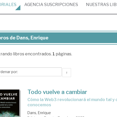
ORIALES
AGENCIA
SUSCRIPCIONES
NUESTRAS
LI
bros de Dans, Enrique
ros
trando
libros encontrados.
1
páginas.
ns,
rique
↑
Todo vuelve a cambiar
cómo la Web3 revolucionará el mundo tal y como lo
conocemos
Dans, Enrique