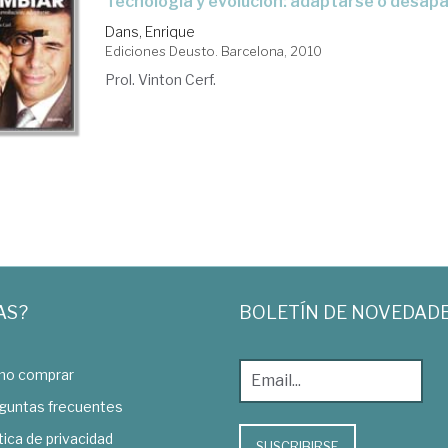
tecnología y evolución: adaptarse o desap
Dans, Enrique
Ediciones Deusto. Barcelona, 2010
Prol. Vinton Cerf.
AS?
BOLETÍN DE NOVEDAD
o comprar
guntas frecuentes
tica de privacidad
SUSCRIBIRSE