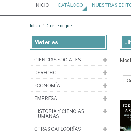
(CURRENT)
INICIO
CATÁLOGO
NUESTRAS
EDIT
Inicio
Dans, Enrique
Materias
Li
Lib
de
CIENCIAS SOCIALES
Mos
Da
En
DERECHO
ECONOMÍA
EMPRESA
HISTORIA Y CIENCIAS
HUMANAS
OTRAS CATEGORÍAS