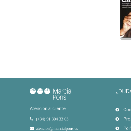
¿DUD
Atención al cliente
Com
Pre
(+34) 91 304 33 03
Polí
atencion@marcialpons.es