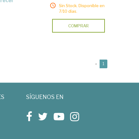
arecer
Sin Stock. Disponible en
7/10 días.
COMPRAR
(current)
«
1
ES
SÍGUENOS EN