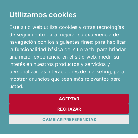
Utilizamos cookies
Este sitio web utiliza cookies y otras tecnologías
de seguimiento para mejorar su experiencia de
navegación con los siguientes fines:
para habilitar
la funcionalidad básica del sitio web
,
para brindar
una mejor experiencia en el sitio web
,
medir su
interés en nuestros productos y servicios y
personalizar las interacciones de marketing
,
para
mostrar anuncios que sean más relevantes para
usted
.
ACEPTAR
RECHAZAR
CAMBIAR PREFERENCIAS