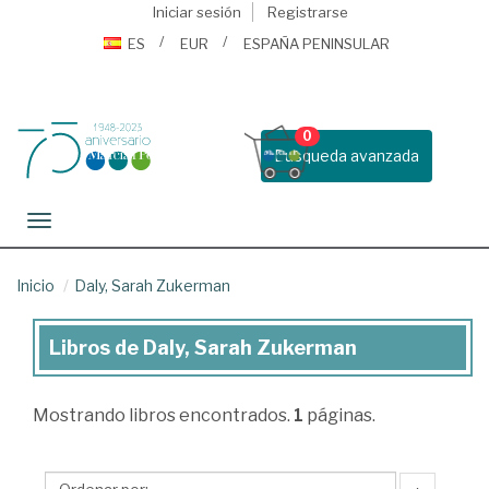
Iniciar sesión
Registrarse
ES
EUR
ESPAÑA PENINSULAR
0
Busqueda avanzada
Toggle navigation
Inicio
Daly, Sarah Zukerman
Libros de Daly, Sarah Zukerman
Libros
de
Mostrando
libros encontrados.
1
páginas.
Daly,
Sarah