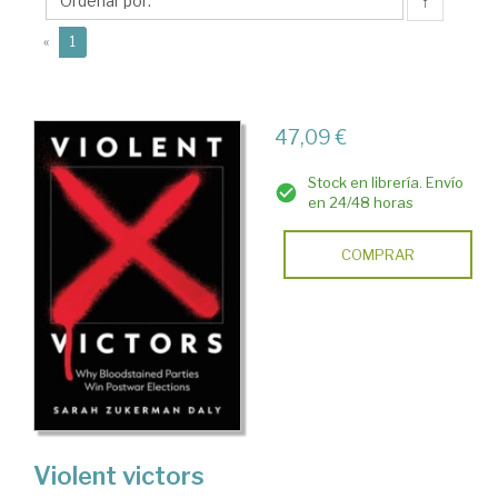
Zukerman
↑
(current)
«
1
47,09 €
Stock en librería. Envío
en 24/48 horas
COMPRAR
Violent victors