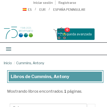
Iniciar sesión
Registrarse
ES
EUR
ESPAÑA PENINSULAR
0
Busqueda avanzada
Toggle navigation
Inicio
Cummins, Antony
Libros de Cummins, Antony
Libros
de
Mostrando
libros encontrados.
1
páginas.
Cummins,
Antony