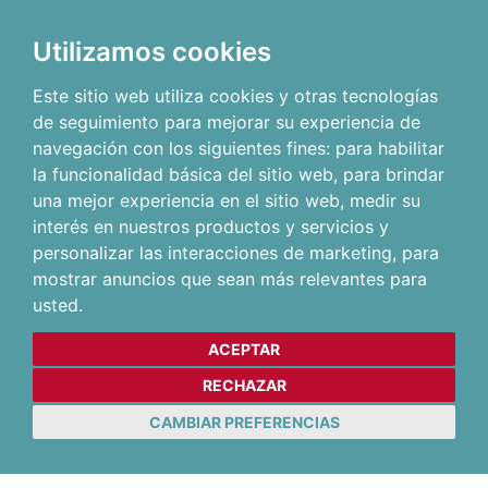
Utilizamos cookies
Este sitio web utiliza cookies y otras tecnologías
de seguimiento para mejorar su experiencia de
navegación con los siguientes fines:
para habilitar
la funcionalidad básica del sitio web
,
para brindar
una mejor experiencia en el sitio web
,
medir su
interés en nuestros productos y servicios y
personalizar las interacciones de marketing
,
para
mostrar anuncios que sean más relevantes para
usted
.
ACEPTAR
RECHAZAR
CAMBIAR PREFERENCIAS