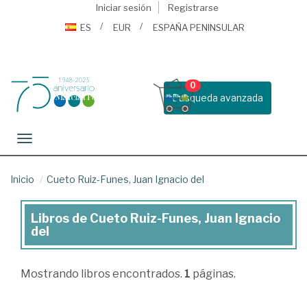
Iniciar sesión
Registrarse
ES
EUR
ESPAÑA PENINSULAR
0
Busqueda avanzada
Toggle navigation
Inicio
Cueto Ruiz-Funes, Juan Ignacio del
Libros de Cueto Ruiz-Funes, Juan Ignacio
Libros
del
de
Cueto
Mostrando
libros encontrados.
1
páginas.
Ruiz-