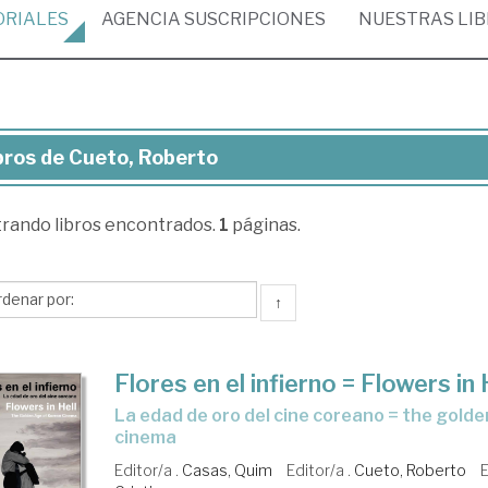
ORIALES
AGENCIA
SUSCRIPCIONES
NUESTRAS
LI
bros de Cueto, Roberto
ros
trando
libros encontrados.
1
páginas.
to,
berto
↑
Flores en el infierno = Flowers in 
la edad de oro del cine coreano = the golden age of korean
cinema
Editor/a .
Casas, Quim
Editor/a .
Cueto, Roberto
E