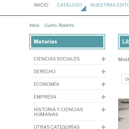
(CURRENT)
INICIO
CATÁLOGO
NUESTRAS
EDIT
Inicio
Cueto, Roberto
Materias
Li
Lib
de
CIENCIAS SOCIALES
Mos
Cue
Ro
DERECHO
ECONOMÍA
EMPRESA
HISTORIA Y CIENCIAS
HUMANAS
OTRAS CATEGORÍAS