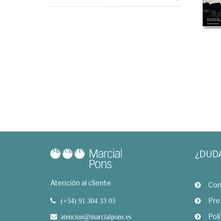
¿DUD
Atención al cliente
Com
Pre
(+34) 91 304 33 03
Polí
atencion@marcialpons.es