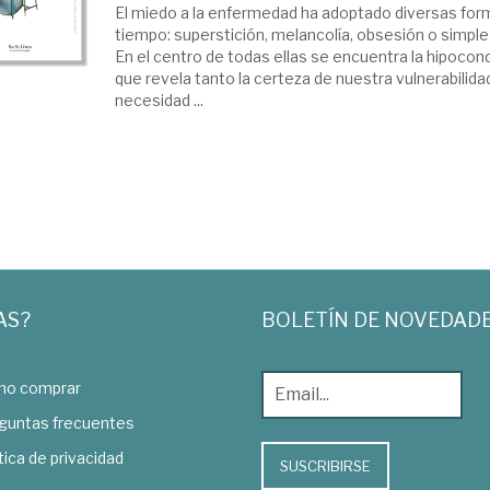
El miedo a la enfermedad ha adoptado diversas forma
tiempo: superstición, melancolía, obsesión o simple
En el centro de todas ellas se encuentra la hipocond
que revela tanto la certeza de nuestra vulnerabilidad
necesidad ...
AS?
BOLETÍN DE NOVEDAD
o comprar
guntas frecuentes
tica de privacidad
SUSCRIBIRSE