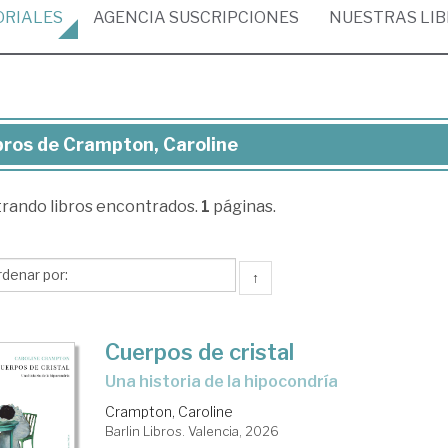
ORIALES
AGENCIA
SUSCRIPCIONES
NUESTRAS
LI
bros de Crampton, Caroline
ros
trando
libros encontrados.
1
páginas.
ampton,
oline
↑
Cuerpos de cristal
Una historia de la hipocondría
Crampton, Caroline
Barlin Libros. Valencia, 2026