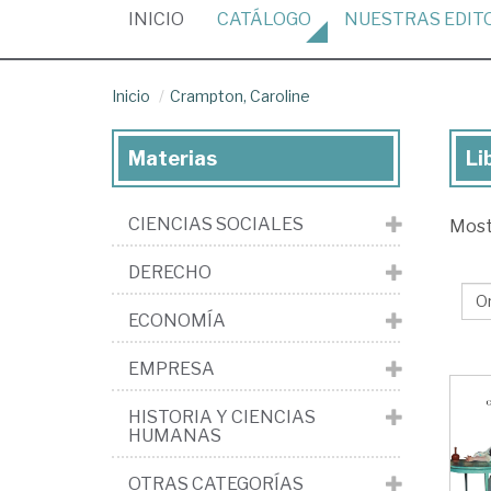
(CURRENT)
INICIO
CATÁLOGO
NUESTRAS
EDIT
Inicio
Crampton, Caroline
Materias
Li
Lib
de
CIENCIAS SOCIALES
Mos
Cr
Car
DERECHO
ECONOMÍA
EMPRESA
HISTORIA Y CIENCIAS
HUMANAS
OTRAS CATEGORÍAS