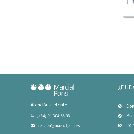
¿DUD
Atención al cliente
Com
Pre
(+34) 91 304 33 03
Polí
atencion@marcialpons.es