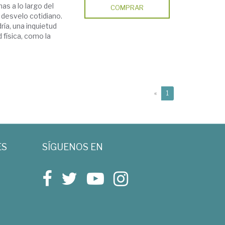
s a lo largo del
COMPRAR
 desvelo cotidiano.
ría, una inquietud
 física, como la
(current)
«
1
ES
SÍGUENOS EN