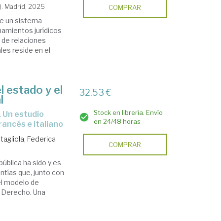
). Madrid, 2025
COMPRAR
de un sistema
namientos jurídicos
 de relaciones
les reside en el
l estado y el
32,53 €
l
Stock en librería. Envío
en 24/48 horas
rancés e italiano
tagliola, Federica
COMPRAR
pública ha sido y es
ntías que, junto con
 el modelo de
e Derecho. Una