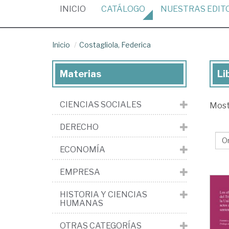
(CURRENT)
INICIO
CATÁLOGO
NUESTRAS
EDIT
Inicio
Costagliola, Federica
Materias
Li
Lib
de
CIENCIAS SOCIALES
Mos
Cos
Fed
DERECHO
ECONOMÍA
EMPRESA
HISTORIA Y CIENCIAS
HUMANAS
OTRAS CATEGORÍAS