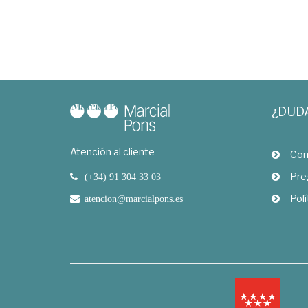
¿DUD
Atención al cliente
Com
Pre
(+34) 91 304 33 03
Polí
atencion@marcialpons.es