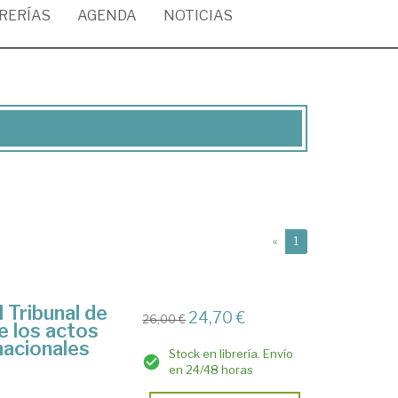
BRERÍAS
AGENDA
NOTICIAS
(current)
«
1
 Tribunal de
24,70 €
26,00 €
e los actos
nacionales
Stock en librería. Envío
en 24/48 horas