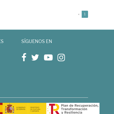
(current)
«
1
ES
SÍGUENOS EN