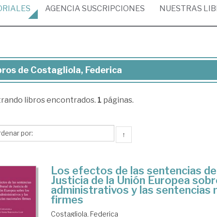
ORIALES
AGENCIA
SUSCRIPCIONES
NUESTRAS
LI
bros de Costagliola, Federica
ros
trando
libros encontrados.
1
páginas.
tagliola,
erica
↑
Los efectos de las sentencias del
Justicia de la Unión Europea sobr
administrativos y las sentencias 
firmes
Costagliola, Federica