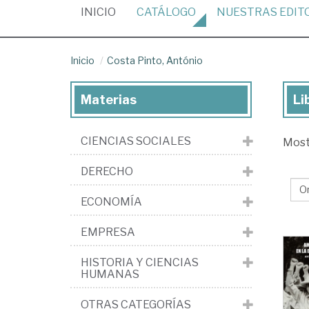
(CURRENT)
INICIO
CATÁLOGO
NUESTRAS
EDIT
Inicio
Costa Pinto, António
Materias
Li
Lib
de
CIENCIAS SOCIALES
Mos
Co
Pin
DERECHO
An
ECONOMÍA
EMPRESA
HISTORIA Y CIENCIAS
HUMANAS
OTRAS CATEGORÍAS