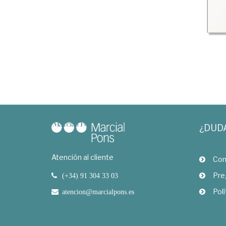
¿DUD
Atención al cliente
Com
Pre
(+34) 91 304 33 03
Polí
atencion@marcialpons.es