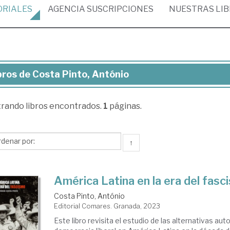
ORIALES
AGENCIA
SUSCRIPCIONES
NUESTRAS
LI
bros de Costa Pinto, António
ros
trando
libros encontrados.
1
páginas.
sta
to,
tónio
↑
América Latina en la era del fas
Costa Pinto, António
Editorial Comares. Granada, 2023
Este libro revisita el estudio de las alternativas autor