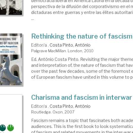
democracia liberal en América Latina en la década d
perspectiva de la difusión del corporativismo en el
dictaduras entre guerras y entre las élites autoritar
...
Rethinking the nature of fascism
Editor/a .
Costa Pinto, António
Palgrave MacMillan. London, 2010
Ed. António Costa Pinto. Revisiting the major theme
and interpretation of, the nature of fascism that h
over the past few decades, some of the foremost e
of European fascism have united in this volume to pr
Charisma and fascism in interwa
Editor/a .
Costa Pinto, António
Routledge. Oxon, 2007
Fascism remains a topic that fascinates both acad
audiences. This is the first book to look systematica
of fascism and related movements in the inter-war 