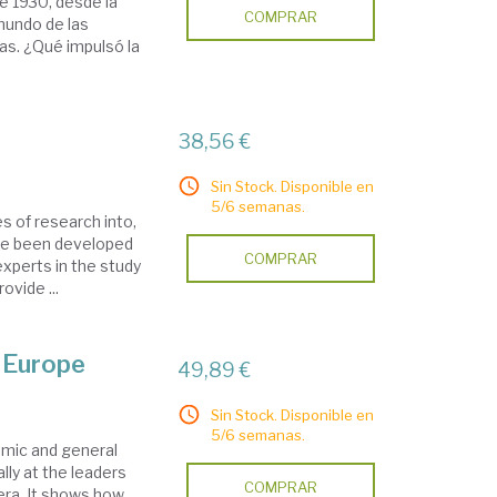
e 1930, desde la
COMPRAR
 mundo de las
ias. ¿Qué impulsó la
38,56 €
Sin Stock. Disponible en
5/6 semanas.
s of research into,
ave been developed
COMPRAR
xperts in the study
ovide ...
r Europe
49,89 €
Sin Stock. Disponible en
5/6 semanas.
emic and general
lly at the leaders
COMPRAR
era. It shows how