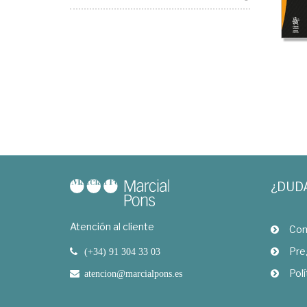
¿DUD
Atención al cliente
Com
Pre
(+34) 91 304 33 03
Polí
atencion@marcialpons.es