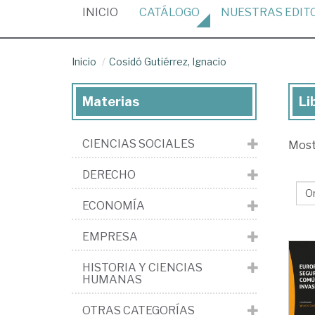
(CURRENT)
INICIO
CATÁLOGO
NUESTRAS
EDIT
Inicio
Cosidó Gutiérrez, Ignacio
Materias
Li
Lib
de
CIENCIAS SOCIALES
Mos
Co
Gut
DERECHO
Ign
ECONOMÍA
EMPRESA
HISTORIA Y CIENCIAS
HUMANAS
OTRAS CATEGORÍAS