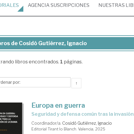
ORIALES
AGENCIA
SUSCRIPCIONES
NUESTRAS
LI
bros de Cosidó Gutiérrez, Ignacio
ros
trando
libros encontrados.
1
páginas.
sidó
iérrez,
acio
↑
Europa en guerra
seguridad y defensa común tras la invasión
Coordinador/a.
Cosidó Gutiérrez, Ignacio
Editorial Tirant lo Blanch. Valencia, 2025