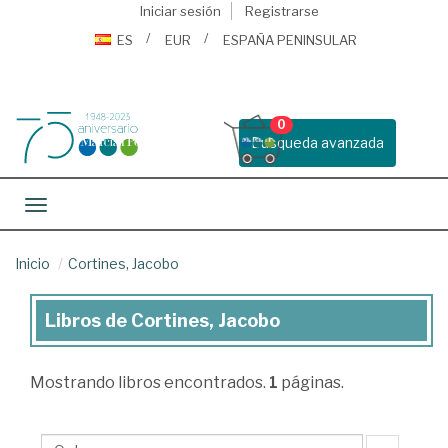
Iniciar sesión
Registrarse
ES
EUR
ESPAÑA PENINSULAR
0
Busqueda avanzada
Toggle navigation
Inicio
Cortines, Jacobo
Libros de Cortines, Jacobo
Libros
de
Mostrando
libros encontrados.
1
páginas.
Cortines,
Jacobo