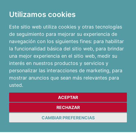
Utilizamos cookies
Este sitio web utiliza cookies y otras tecnologías
de seguimiento para mejorar su experiencia de
navegación con los siguientes fines:
para habilitar
la funcionalidad básica del sitio web
,
para brindar
una mejor experiencia en el sitio web
,
medir su
interés en nuestros productos y servicios y
personalizar las interacciones de marketing
,
para
mostrar anuncios que sean más relevantes para
usted
.
ACEPTAR
RECHAZAR
CAMBIAR PREFERENCIAS