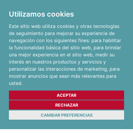
Utilizamos cookies
Este sitio web utiliza cookies y otras tecnologías
de seguimiento para mejorar su experiencia de
navegación con los siguientes fines:
para habilitar
la funcionalidad básica del sitio web
,
para brindar
una mejor experiencia en el sitio web
,
medir su
interés en nuestros productos y servicios y
personalizar las interacciones de marketing
,
para
mostrar anuncios que sean más relevantes para
usted
.
ACEPTAR
RECHAZAR
CAMBIAR PREFERENCIAS