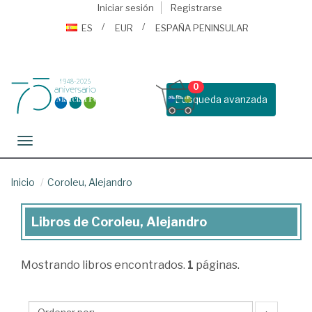
Iniciar sesión
Registrarse
ES
EUR
ESPAÑA PENINSULAR
0
Busqueda avanzada
Toggle navigation
Inicio
Coroleu, Alejandro
Libros de Coroleu, Alejandro
Libros
de
Mostrando
libros encontrados.
1
páginas.
Coroleu,
Alejandro