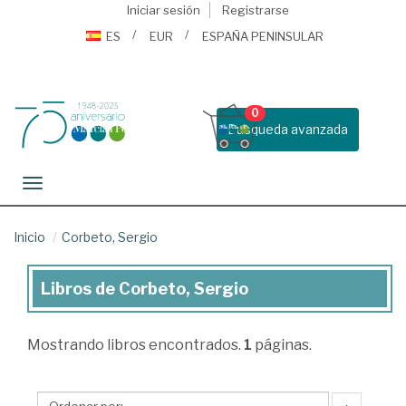
Iniciar sesión
Registrarse
ES
EUR
ESPAÑA PENINSULAR
0
Busqueda avanzada
Toggle navigation
Inicio
Corbeto, Sergio
Libros de Corbeto, Sergio
Libros
de
Mostrando
libros encontrados.
1
páginas.
Corbeto,
Sergio