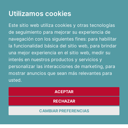
Utilizamos cookies
Este sitio web utiliza cookies y otras tecnologías
de seguimiento para mejorar su experiencia de
navegación con los siguientes fines:
para habilitar
la funcionalidad básica del sitio web
,
para brindar
una mejor experiencia en el sitio web
,
medir su
interés en nuestros productos y servicios y
personalizar las interacciones de marketing
,
para
mostrar anuncios que sean más relevantes para
usted
.
ACEPTAR
RECHAZAR
CAMBIAR PREFERENCIAS