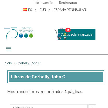
Iniciar sesión
Registrarse
ES
EUR
ESPAÑA PENINSULAR
0
Busqueda avanzada
Toggle navigation
Inicio
Corbally, John C.
Libros de Corbally, John C.
Libros
de
Mostrando
libros encontrados.
1
páginas.
Corbally,
John