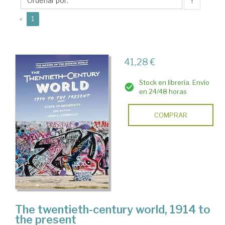
C.
↑
(current)
«
1
41,28 €
Stock en librería. Envío
en 24/48 horas
COMPRAR
The twentieth-century world, 1914 to
the present