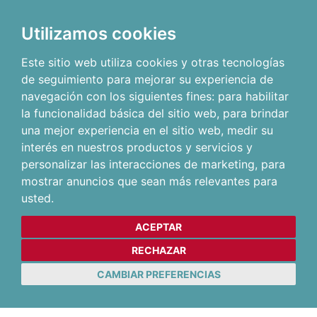
Utilizamos cookies
Este sitio web utiliza cookies y otras tecnologías
de seguimiento para mejorar su experiencia de
navegación con los siguientes fines:
para habilitar
la funcionalidad básica del sitio web
,
para brindar
una mejor experiencia en el sitio web
,
medir su
interés en nuestros productos y servicios y
personalizar las interacciones de marketing
,
para
mostrar anuncios que sean más relevantes para
usted
.
ACEPTAR
RECHAZAR
CAMBIAR PREFERENCIAS