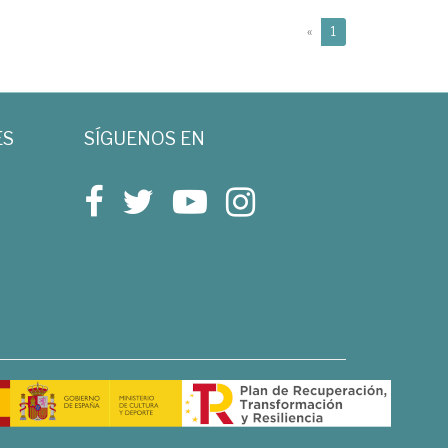
(current)
«
1
ES
SÍGUENOS EN