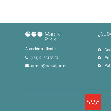
¿DUD
Atención al cliente
Com
Pre
(+34) 91 304 33 03
Polí
atencion@marcialpons.es