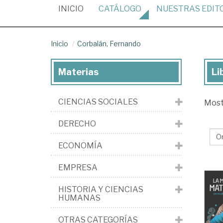
(CURRENT)
INICIO
CATÁLOGO
NUESTRAS
EDIT
Inicio
Corbalán, Fernando
Materias
Li
Lib
de
CIENCIAS SOCIALES
Mos
Cor
Fe
DERECHO
ECONOMÍA
EMPRESA
HISTORIA Y CIENCIAS
HUMANAS
OTRAS CATEGORÍAS