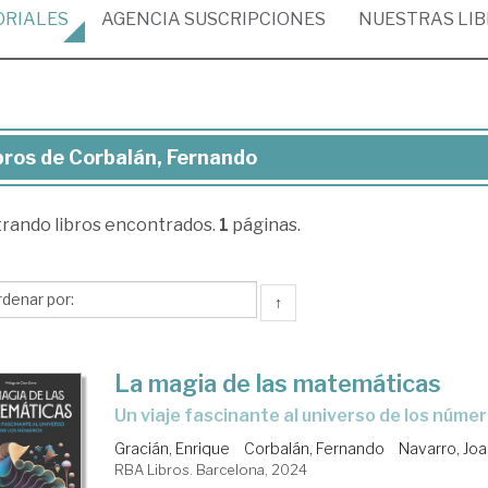
ORIALES
AGENCIA
SUSCRIPCIONES
NUESTRAS
LI
bros de Corbalán, Fernando
ros
trando
libros encontrados.
1
páginas.
balán,
rnando
↑
La magia de las matemáticas
un viaje fascinante al universo de los núme
Gracián, Enrique
Corbalán, Fernando
Navarro, Joa
RBA Libros. Barcelona, 2024