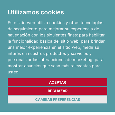
Utilizamos cookies
Este sitio web utiliza cookies y otras tecnologías
de seguimiento para mejorar su experiencia de
navegación con los siguientes fines:
para habilitar
la funcionalidad básica del sitio web
,
para brindar
una mejor experiencia en el sitio web
,
medir su
interés en nuestros productos y servicios y
personalizar las interacciones de marketing
,
para
mostrar anuncios que sean más relevantes para
usted
.
ACEPTAR
RECHAZAR
CAMBIAR PREFERENCIAS