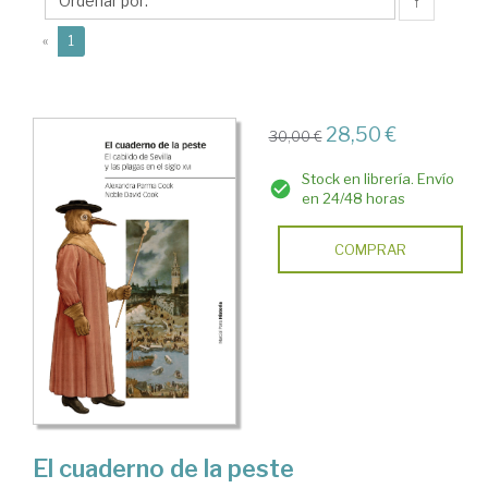
David
↑
(current)
«
1
28,50 €
30,00 €
Stock en librería. Envío
en 24/48 horas
COMPRAR
El cuaderno de la peste