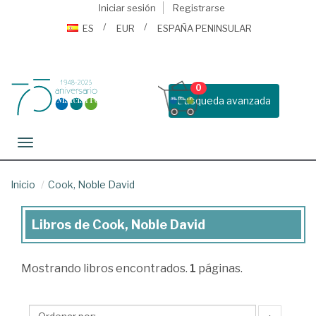
Iniciar sesión
Registrarse
ES
EUR
ESPAÑA PENINSULAR
0
Busqueda avanzada
Toggle navigation
Inicio
Cook, Noble David
Libros de Cook, Noble David
Libros
de
Mostrando
libros encontrados.
1
páginas.
Cook,
Noble