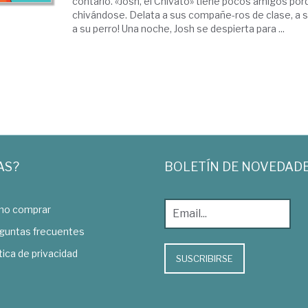
contarlo. «Josh, el Chivato» tiene pocos amigos po
chivándose. Delata a sus compañe-ros de clase, a s
a su perro! Una noche, Josh se despierta para ...
AS?
BOLETÍN DE NOVEDAD
o comprar
guntas frecuentes
tica de privacidad
SUSCRIBIRSE