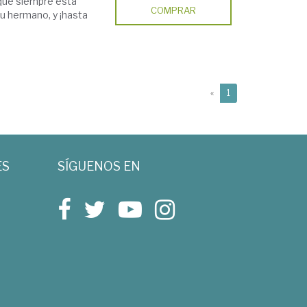
rque siempre está
COMPRAR
u hermano, y ¡hasta
(current)
«
1
ES
SÍGUENOS EN