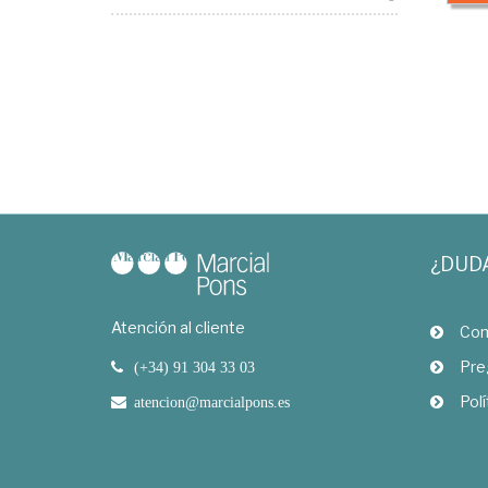
¿DUD
Atención al cliente
Com
Pre
(+34) 91 304 33 03
Polí
atencion@marcialpons.es