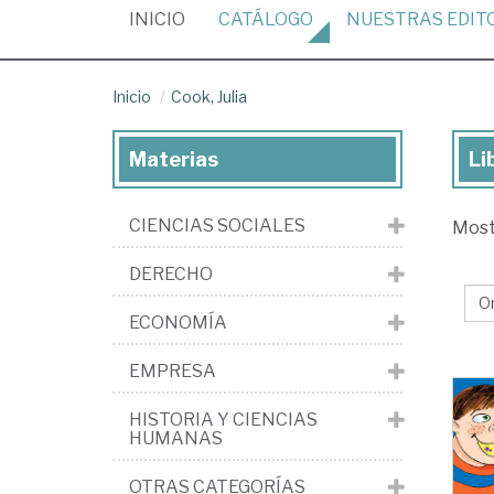
(CURRENT)
INICIO
CATÁLOGO
NUESTRAS
EDIT
Inicio
Cook, Julia
Materias
Li
Lib
de
CIENCIAS SOCIALES
Mos
Co
Jul
DERECHO
ECONOMÍA
EMPRESA
HISTORIA Y CIENCIAS
HUMANAS
OTRAS CATEGORÍAS