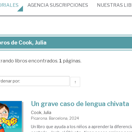
ORIALES
AGENCIA
SUSCRIPCIONES
NUESTRAS
LI
bros de Cook, Julia
ros
trando
libros encontrados.
1
páginas.
ok,
ia
↑
Un grave caso de lengua chivata
Cook, Julia
Picarona. Barcelona, 2024
Un libro que ayuda a los niños a aprender la diferenc