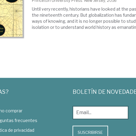
Princeton University Press. New Jersey, 2016
Until very recently, historians have looked at the pas
the nineteenth century. But globalization has funda
ways of knowing, and it is no longer possible to stud
isolation or to understand world history as emanating
AS?
BOLETÍN DE NOVEDAD
o comprar
guntas frecuentes
tica de privacidad
SUSCRIBIRSE