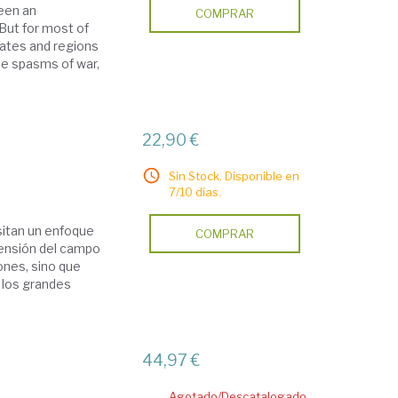
been an
COMPRAR
 But for most of
tates and regions
e spasms of war,
22,90 €
Sin Stock. Disponible en
7/10 días.
sitan un enfoque
COMPRAR
tensión del campo
ones, sino que
 los grandes
44,97 €
Agotado/Descatalogado.