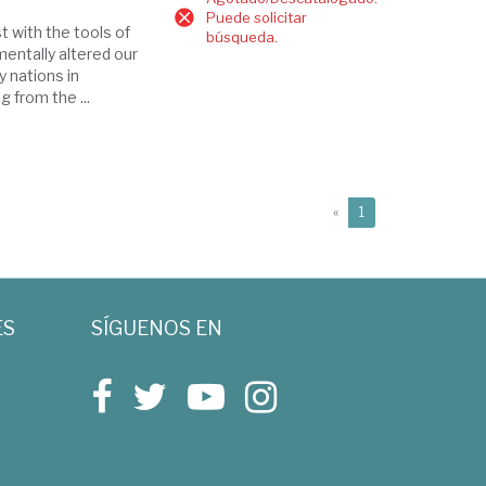
Puede solicitar
t with the tools of
búsqueda.
mentally altered our
y nations in
 from the ...
(current)
«
1
ES
SÍGUENOS EN