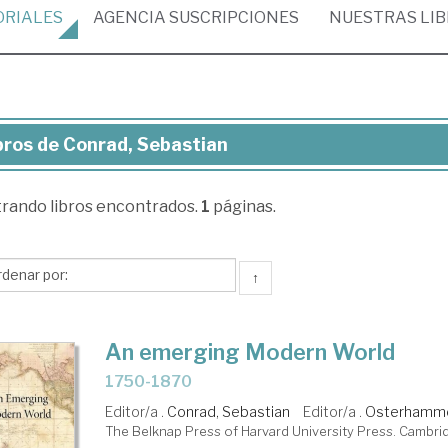
ORIALES
AGENCIA
SUSCRIPCIONES
NUESTRAS
LI
bros de Conrad, Sebastian
ros
trando
libros encontrados.
1
páginas.
rad,
bastian
↑
An emerging Modern World
1750-1870
Editor/a .
Conrad, Sebastian
Editor/a .
Osterhammel
The Belknap Press of Harvard University Press. Cambri