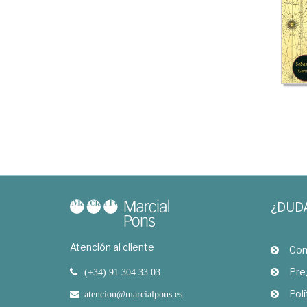
¿DUD
Atención al cliente
Com
Pre
(+34) 91 304 33 03
Polí
atencion@marcialpons.es