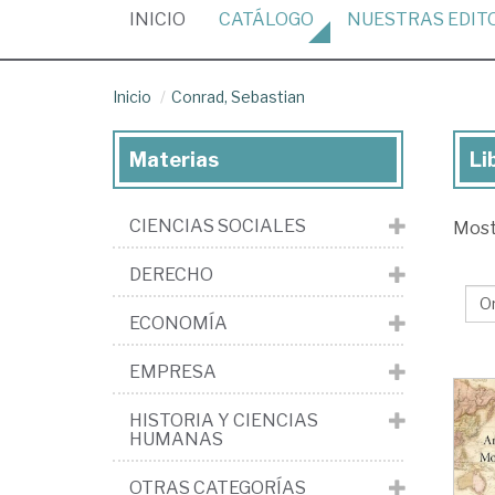
(CURRENT)
INICIO
CATÁLOGO
NUESTRAS
EDIT
Inicio
Conrad, Sebastian
Materias
Li
Lib
de
CIENCIAS SOCIALES
Mos
Con
Se
DERECHO
ECONOMÍA
EMPRESA
HISTORIA Y CIENCIAS
HUMANAS
OTRAS CATEGORÍAS