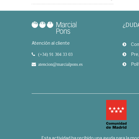
¿DUD
Atención al cliente
Com
Pre
(+34) 91 304 33 03
Polí
atencion@marcialpons.es
Esta actividad ha recibido una ayuda para la mode