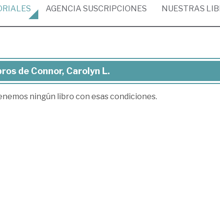
ORIALES
AGENCIA
SUSCRIPCIONES
NUESTRAS
LI
bros de Connor, Carolyn L.
ros
enemos ningún libro con esas condiciones.
nor,
olyn