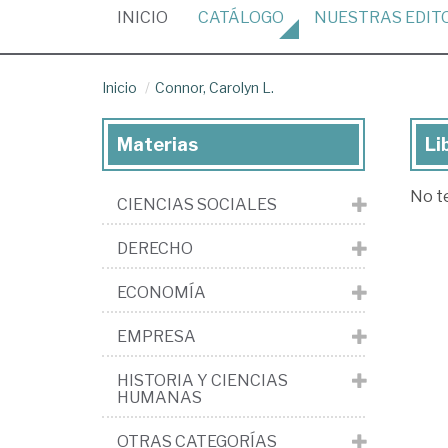
(CURRENT)
INICIO
CATÁLOGO
NUESTRAS
EDIT
Inicio
Connor, Carolyn L.
Materias
Li
Lib
de
No t
CIENCIAS SOCIALES
Con
Car
DERECHO
L.
ECONOMÍA
EMPRESA
HISTORIA Y CIENCIAS
HUMANAS
OTRAS CATEGORÍAS