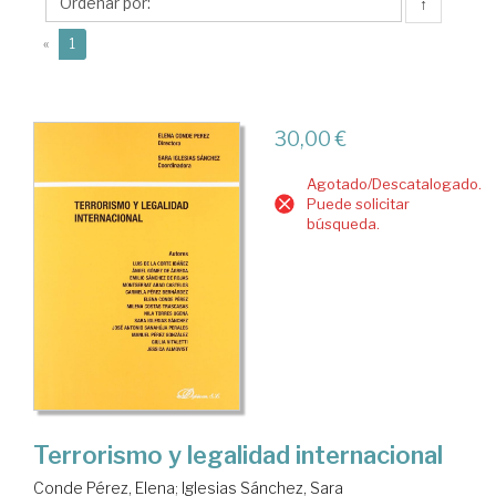
Elena
↑
(current)
«
1
30,00 €
Agotado/Descatalogado.
Puede solicitar
búsqueda.
Terrorismo y legalidad internacional
Conde Pérez, Elena
;
Iglesias Sánchez, Sara