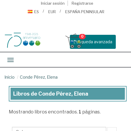
Iniciar sesión
Registrarse
ES
EUR
ESPAÑA PENINSULAR
0
Busqueda avanzada
Toggle navigation
Inicio
Conde Pérez, Elena
Libros de Conde Pérez, Elena
Libros
de
Mostrando
libros encontrados.
1
páginas.
Conde
Pérez,