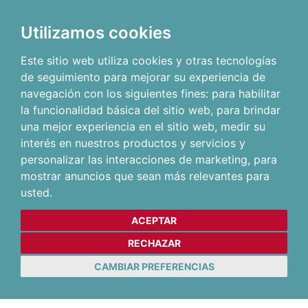
Utilizamos cookies
Este sitio web utiliza cookies y otras tecnologías
de seguimiento para mejorar su experiencia de
navegación con los siguientes fines:
para habilitar
la funcionalidad básica del sitio web
,
para brindar
una mejor experiencia en el sitio web
,
medir su
interés en nuestros productos y servicios y
personalizar las interacciones de marketing
,
para
mostrar anuncios que sean más relevantes para
usted
.
ACEPTAR
RECHAZAR
CAMBIAR PREFERENCIAS