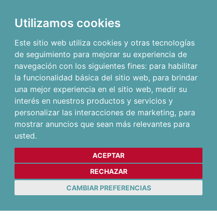
Utilizamos cookies
Este sitio web utiliza cookies y otras tecnologías
de seguimiento para mejorar su experiencia de
navegación con los siguientes fines:
para habilitar
la funcionalidad básica del sitio web
,
para brindar
una mejor experiencia en el sitio web
,
medir su
interés en nuestros productos y servicios y
personalizar las interacciones de marketing
,
para
mostrar anuncios que sean más relevantes para
usted
.
ACEPTAR
RECHAZAR
CAMBIAR PREFERENCIAS