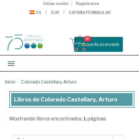
Iniciar sesión
Registrarse
ES
EUR
ESPAÑA PENINSULAR
0
Busqueda avanzada
Toggle navigation
Inicio
Colorado Castellary, Arturo
Libros de Colorado Castellary, Arturo
Libros
de
Mostrando
libros encontrados.
1
páginas.
Colorado
Castellary,