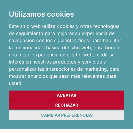
Utilizamos cookies
Este sitio web utiliza cookies y otras tecnologías
de seguimiento para mejorar su experiencia de
navegación con los siguientes fines:
para habilitar
la funcionalidad básica del sitio web
,
para brindar
una mejor experiencia en el sitio web
,
medir su
interés en nuestros productos y servicios y
personalizar las interacciones de marketing
,
para
mostrar anuncios que sean más relevantes para
usted
.
ACEPTAR
RECHAZAR
CAMBIAR PREFERENCIAS