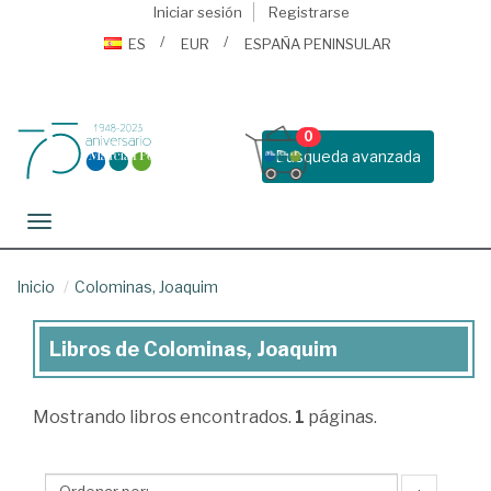
Iniciar sesión
Registrarse
ES
EUR
ESPAÑA PENINSULAR
0
Busqueda avanzada
Toggle navigation
Inicio
Colominas, Joaquim
Libros de Colominas, Joaquim
Libros
de
Mostrando
libros encontrados.
1
páginas.
Colominas,
Joaquim