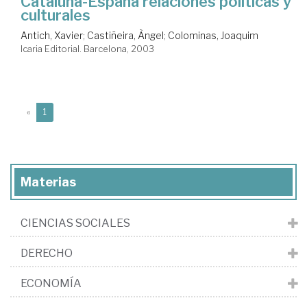
Cataluña-España relaciones políticas y
culturales
Antich, Xavier
;
Castiñeira, Àngel
;
Colominas, Joaquim
Icaria Editorial. Barcelona, 2003
(current)
«
1
Materias
CIENCIAS SOCIALES
DERECHO
ECONOMÍA