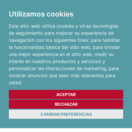
Utilizamos cookies
Este sitio web utiliza cookies y otras tecnologías
de seguimiento para mejorar su experiencia de
navegación con los siguientes fines:
para habilitar
la funcionalidad básica del sitio web
,
para brindar
una mejor experiencia en el sitio web
,
medir su
interés en nuestros productos y servicios y
personalizar las interacciones de marketing
,
para
mostrar anuncios que sean más relevantes para
usted
.
ACEPTAR
RECHAZAR
CAMBIAR PREFERENCIAS