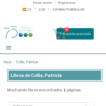
Iniciar sesión
Registrarse
ES
EUR
ESPAÑA PENINSULAR
0
Busqueda avanzada
Toggle navigation
Inicio
Collis, Patricia
Libros de Collis, Patricia
Libros
de
Mostrando
libros encontrados.
1
páginas.
Collis,
Patricia