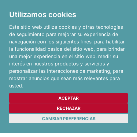
Utilizamos cookies
Este sitio web utiliza cookies y otras tecnologías
de seguimiento para mejorar su experiencia de
navegación con los siguientes fines:
para habilitar
la funcionalidad básica del sitio web
,
para brindar
una mejor experiencia en el sitio web
,
medir su
interés en nuestros productos y servicios y
personalizar las interacciones de marketing
,
para
mostrar anuncios que sean más relevantes para
usted
.
ACEPTAR
RECHAZAR
CAMBIAR PREFERENCIAS