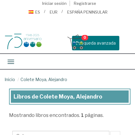
Iniciar sesión
Registrarse
ES
EUR
ESPAÑA PENINSULAR
0
Busqueda avanzada
Toggle navigation
Inicio
Colete Moya, Alejandro
Libros de Colete Moya, Alejandro
Libros
de
Mostrando
libros encontrados.
1
páginas.
Colete
Moya,