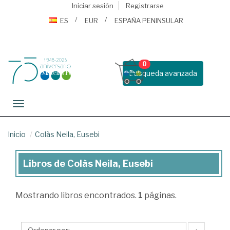
Iniciar sesión
Registrarse
ES
EUR
ESPAÑA PENINSULAR
0
Busqueda avanzada
Toggle navigation
Inicio
Colàs Neila, Eusebi
Libros de Colàs Neila, Eusebi
Libros
de
Mostrando
libros encontrados.
1
páginas.
Colàs
Neila,