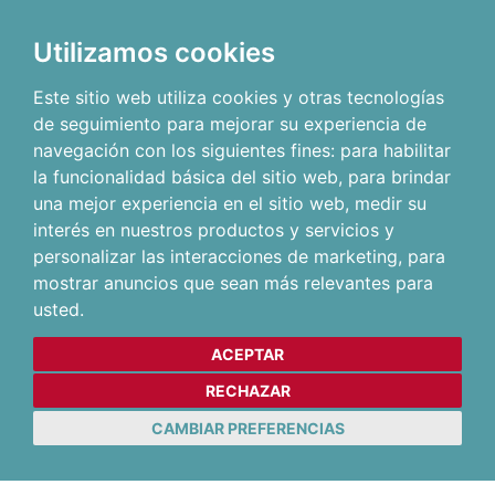
Utilizamos cookies
Este sitio web utiliza cookies y otras tecnologías
de seguimiento para mejorar su experiencia de
navegación con los siguientes fines:
para habilitar
la funcionalidad básica del sitio web
,
para brindar
una mejor experiencia en el sitio web
,
medir su
interés en nuestros productos y servicios y
personalizar las interacciones de marketing
,
para
mostrar anuncios que sean más relevantes para
usted
.
ACEPTAR
RECHAZAR
CAMBIAR PREFERENCIAS