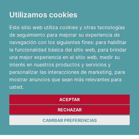
Utilizamos cookies
Este sitio web utiliza cookies y otras tecnologías
de seguimiento para mejorar su experiencia de
navegación con los siguientes fines:
para habilitar
la funcionalidad básica del sitio web
,
para brindar
una mejor experiencia en el sitio web
,
medir su
interés en nuestros productos y servicios y
personalizar las interacciones de marketing
,
para
mostrar anuncios que sean más relevantes para
usted
.
ACEPTAR
RECHAZAR
CAMBIAR PREFERENCIAS