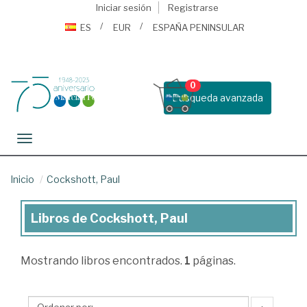
Iniciar sesión
Registrarse
ES
EUR
ESPAÑA PENINSULAR
0
Busqueda avanzada
Toggle navigation
Inicio
Cockshott, Paul
Libros de Cockshott, Paul
Libros
de
Mostrando
libros encontrados.
1
páginas.
Cockshott,
Paul