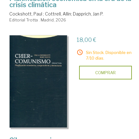
crisis climática
Cockshott, Paul
;
Cottrell, Allin
;
Dapprich, Jan P.
Editorial Trotta . Madrid, 2026
18,00 €
Sin Stock. Disponible en
7/10 días.
COMPRAR