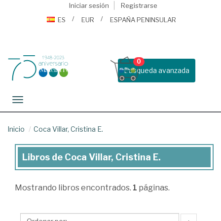
Iniciar sesión
Registrarse
ES
EUR
ESPAÑA PENINSULAR
0
Busqueda avanzada
Toggle navigation
Inicio
Coca Villar, Cristina E.
Libros de Coca Villar, Cristina E.
Libros
de
Mostrando
libros encontrados.
1
páginas.
Coca
Villar,