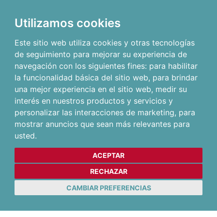
Utilizamos cookies
Este sitio web utiliza cookies y otras tecnologías
de seguimiento para mejorar su experiencia de
navegación con los siguientes fines:
para habilitar
la funcionalidad básica del sitio web
,
para brindar
una mejor experiencia en el sitio web
,
medir su
interés en nuestros productos y servicios y
personalizar las interacciones de marketing
,
para
mostrar anuncios que sean más relevantes para
usted
.
ACEPTAR
RECHAZAR
CAMBIAR PREFERENCIAS