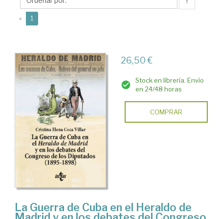
Cristina
↑
E.
(current)
«
1
26,50 €
Stock en librería. Envío
en 24/48 horas
COMPRAR
La Guerra de Cuba en el Heraldo de
Madrid y en los debates del Congreso