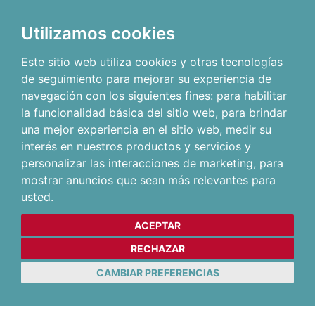
Utilizamos cookies
Este sitio web utiliza cookies y otras tecnologías
de seguimiento para mejorar su experiencia de
navegación con los siguientes fines:
para habilitar
la funcionalidad básica del sitio web
,
para brindar
una mejor experiencia en el sitio web
,
medir su
interés en nuestros productos y servicios y
personalizar las interacciones de marketing
,
para
mostrar anuncios que sean más relevantes para
usted
.
ACEPTAR
RECHAZAR
CAMBIAR PREFERENCIAS