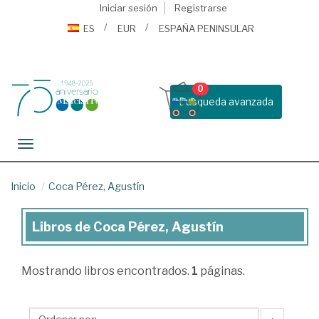
Iniciar sesión
Registrarse
ES
EUR
ESPAÑA PENINSULAR
0
Busqueda avanzada
Toggle navigation
Inicio
Coca Pérez, Agustín
Libros de Coca Pérez, Agustín
Libros
de
Mostrando
libros encontrados.
1
páginas.
Coca
Pérez,