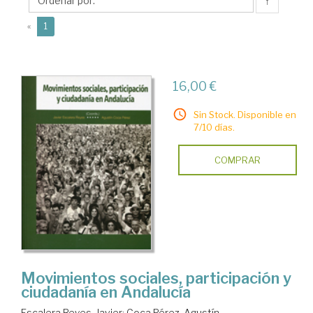
Agustín
↑
(current)
«
1
16,00 €
Sin Stock. Disponible en
7/10 días.
COMPRAR
Movimientos sociales, participación y
ciudadanía en Andalucía
Escalera Reyes, Javier
;
Coca Pérez, Agustín