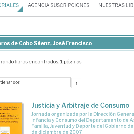
ORIALES
AGENCIA
SUSCRIPCIONES
NUESTRAS
LI
bros de Cobo Sáenz, José Francisco
ros
trando
libros encontrados.
1
páginas.
bo
nz,
sé
↑
ncisco
Justicia y Arbitraje de Consumo
Jornada organizada por la Dirección General de Familia,
Infancia y Consumo del Departamento de A
Familia, Juventud y Deporte del Gobierno de 
de diciembre de 2007