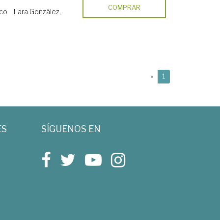
COMPRAR
sco
Lara González,
(current)
«
1
ES
SÍGUENOS EN