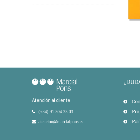
¿DUD
Atención al cliente
Com
Pre
(+34) 91 304 33 03
Polí
atencion@marcialpons.es