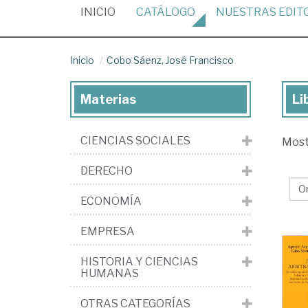
(CURRENT)
INICIO
CATÁLOGO
NUESTRAS
EDIT
Inicio
Cobo Sáenz, José Francisco
Materias
Li
Lib
de
CIENCIAS SOCIALES
Mos
Co
Sáe
DERECHO
Jo
ECONOMÍA
Fra
EMPRESA
HISTORIA Y CIENCIAS
HUMANAS
OTRAS CATEGORÍAS