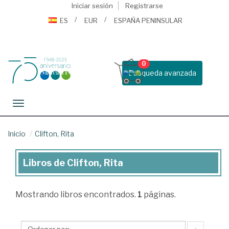
Iniciar sesión
Registrarse
ES
EUR
ESPAÑA PENINSULAR
0
Busqueda avanzada
Toggle navigation
Inicio
Clifton, Rita
Libros de Clifton, Rita
Libros
de
Mostrando
libros encontrados.
1
páginas.
Clifton,
Rita