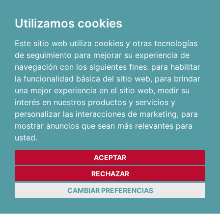
Utilizamos cookies
Este sitio web utiliza cookies y otras tecnologías
de seguimiento para mejorar su experiencia de
navegación con los siguientes fines:
para habilitar
la funcionalidad básica del sitio web
,
para brindar
una mejor experiencia en el sitio web
,
medir su
interés en nuestros productos y servicios y
personalizar las interacciones de marketing
,
para
mostrar anuncios que sean más relevantes para
usted
.
ACEPTAR
RECHAZAR
CAMBIAR PREFERENCIAS