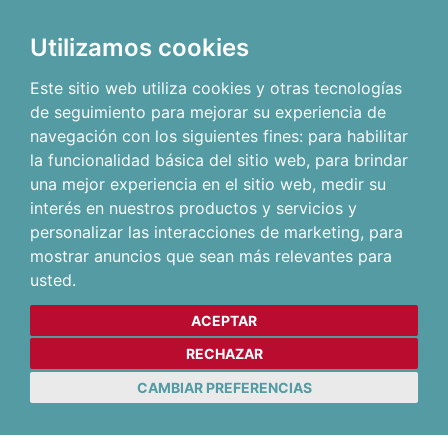
Utilizamos cookies
Este sitio web utiliza cookies y otras tecnologías
de seguimiento para mejorar su experiencia de
navegación con los siguientes fines:
para habilitar
la funcionalidad básica del sitio web
,
para brindar
una mejor experiencia en el sitio web
,
medir su
interés en nuestros productos y servicios y
personalizar las interacciones de marketing
,
para
mostrar anuncios que sean más relevantes para
usted
.
ACEPTAR
RECHAZAR
CAMBIAR PREFERENCIAS