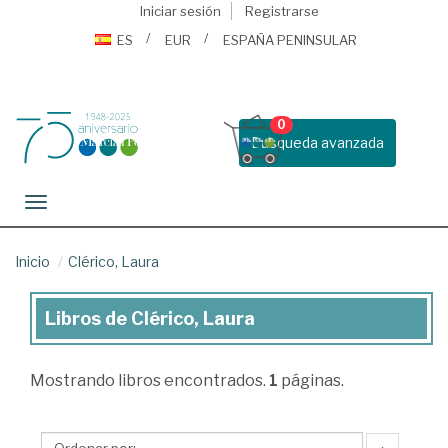
Iniciar sesión
Registrarse
ES
EUR
ESPAÑA PENINSULAR
0
Busqueda avanzada
Toggle navigation
Inicio
Clérico, Laura
Libros de Clérico, Laura
Libros
de
Mostrando
libros encontrados.
1
páginas.
Clérico,
Laura