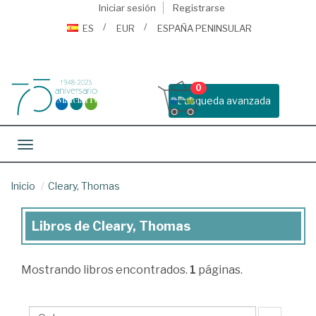
Iniciar sesión
Registrarse
ES
EUR
ESPAÑA PENINSULAR
0
Busqueda avanzada
Toggle navigation
Inicio
Cleary, Thomas
Libros de Cleary, Thomas
Libros
de
Mostrando
libros encontrados.
1
páginas.
Cleary,
Thomas