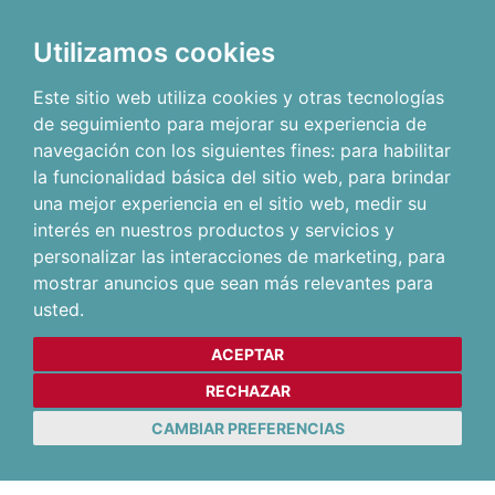
Utilizamos cookies
Este sitio web utiliza cookies y otras tecnologías
de seguimiento para mejorar su experiencia de
navegación con los siguientes fines:
para habilitar
la funcionalidad básica del sitio web
,
para brindar
una mejor experiencia en el sitio web
,
medir su
interés en nuestros productos y servicios y
personalizar las interacciones de marketing
,
para
mostrar anuncios que sean más relevantes para
usted
.
ACEPTAR
RECHAZAR
CAMBIAR PREFERENCIAS